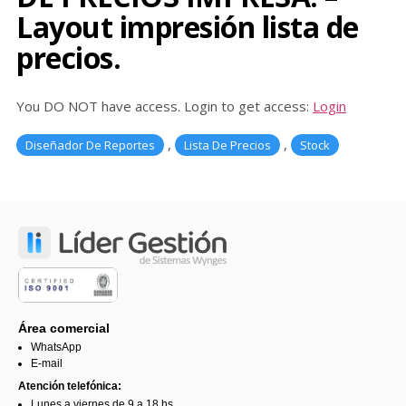
Layout impresión lista de
precios.
You DO NOT have access. Login to get access:
Login
,
,
Diseñador De Reportes
Lista De Precios
Stock
Área comercial
WhatsApp
E-mail
Atención telefónica:
Lunes a viernes de 9 a 18 hs