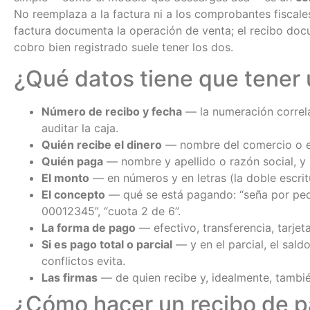
No reemplaza a la factura ni a los comprobantes fiscale
factura documenta la operación de venta; el recibo doc
cobro bien registrado suele tener los dos.
¿Qué datos tiene que tener 
Número de recibo y fecha
— la numeración correla
auditar la caja.
Quién recibe el dinero
— nombre del comercio o e
Quién paga
— nombre y apellido o razón social, y
El monto
— en números y en letras (la doble escritu
El concepto
— qué se está pagando: “seña por pedi
00012345”, “cuota 2 de 6”.
La forma de pago
— efectivo, transferencia, tarjet
Si es pago total o parcial
— y en el parcial, el sal
conflictos evita.
Las firmas
— de quien recibe y, idealmente, tambi
¿Cómo hacer un recibo de p