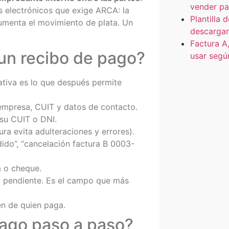
vender pa
s electrónicos que exige ARCA: la
Plantilla 
umenta el movimiento de plata. Un
descargar
Factura A,
un recibo de pago?
usar segú
tiva es lo que después permite
mpresa, CUIT y datos de contacto.
 su CUIT o DNI.
ra evita adulteraciones y errores).
do”, “cancelación factura B 0003-
a o cheque.
do pendiente. Es el campo que más
én de quien paga.
ago paso a paso?