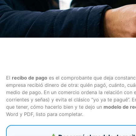
Multisucursal
Mantené tus sucursales
actualizadas
El
recibo de pago
es el comprobante que deja constanci
empresa recibió dinero de otra: quién pagó, cuánto, cu
medio de pago. En un comercio ordena la relación con e
corrientes y señas) y evita el clásico “yo ya te pagué”. 
que tener, cómo hacerlo bien y te dejo un
modelo de rec
Word y PDF, listo para completar.