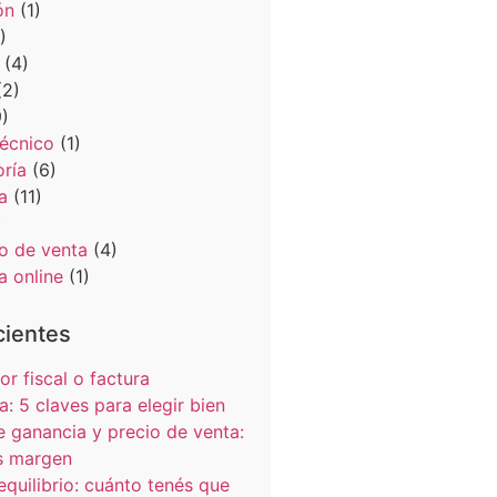
ón
(1)
)
(4)
2)
)
Técnico
(1)
oría
(6)
a
(11)
)
o de venta
(4)
a online
(1)
cientes
r fiscal o factura
a: 5 claves para elegir bien
 ganancia y precio de venta:
s margen
equilibrio: cuánto tenés que