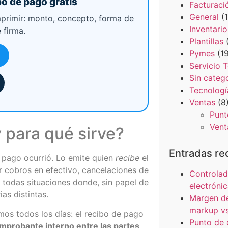
o de pago gratis
Facturaci
General
(1
mprimir: monto, concepto, forma de
Inventario
 firma.
Plantillas
(
Pymes
(19
Servicio 
Sin categ
Tecnologí
Ventas
(8
Punt
Vent
 para qué sirve?
Entradas re
pago ocurrió. Lo emite quien
recibe
el
ar cobros en efectivo, cancelaciones de
Controlado
— todas situaciones donde, sin papel de
electrónic
as distintas.
Margen de
markup v
mos todos los días: el recibo de pago
Punto de 
mprobante interno entre las partes
.