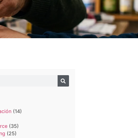
izaciones
o
ación
(14)
)
rce
(35)
ing
(25)