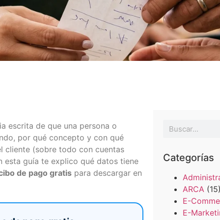
Automat
Ver todo
Descubri herramientas que
Ver tod
potencian
a escrita de que una persona o
ándo, por qué concepto y con qué
l cliente (sobre todo con cuentas
Categorías
En esta guía te explico qué datos tiene
ibo de pago gratis
para descargar en
Administr
ARCA
(15
E-Comme
E-Market