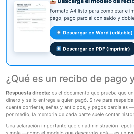
Descargá el modelo de recib
Formato A4 listo para completar e i
pago, pago parcial con saldo y doble
Descargar en Word (editable)
Descargar en PDF (imprimir)
¿Qué es un recibo de pago y
Respuesta directa:
es el documento que prueba que un 
dinero y se lo entrega a quien pagó. Sirve para respald
cuenta corriente, señas y anticipos, y pagos parciales 
por medio, la memoria de cada parte suele contar histori
Una aclaración importante que en administración repeti
simple —como el modelo que descargás acá— es un
co