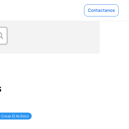
Contactanos
NES
Pinturerías
 Libre
Servicio Técnico
o Pago QR
Ver más industrias
Servicios Generales
Líder Gestión se adapta a cientos
rubros. Descubrí cómo potenciar t
Nube
negocio.
Supermercado
Explorar rubros
mmerce
Tecnología
s
Soluciones a medida para cada comerc
pp
Tienda para celular
Calendar
e Crear El Archivo
 + IA