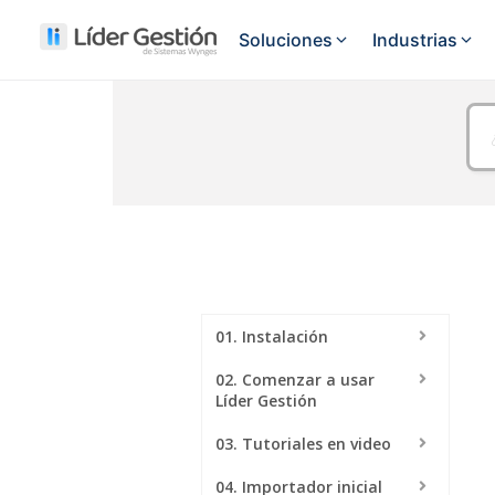
Soluciones
Industrias
FUNCIONALIDADES
Autopart
Gestion de venta
Controlá todo el proceso de 
Buloneria
Punto de venta
Casas de 
Vende rápido desde mostrad
Corralón 
Facturación electrónica
Facturación ARCA en segun
01. Instalación
Gestion de compras
Ferreterí
02. Comenzar a usar
Controla compras, gastos y 
Líder Gestión
03. Tutoriales en video
Control de stock
Anticipate al quiebre de stoc
04. Importador inicial