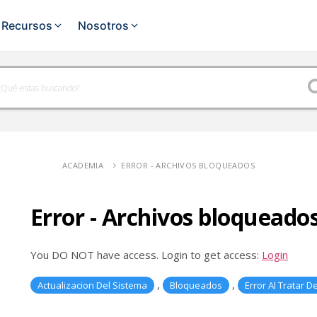
Recursos
Nosotros
INTEGRACIO
es
Indumentaria
Verificador de precio
Mercado
venta
Consultá precios al instante
Kiosco
Mercad
Ventas Móviles
Electricidad
Lubricentros
or
Tu fuerza de venta en la calle
Tienda 
ACADEMIA
ERROR - ARCHIVOS BLOQUEADOS
Sanitario
Minimercado
Tesorería
dos
Registrá ingresos y egresos con
WooCo
Distribuidores / Mayoristas
Motos y Repuestos
claridad
Error - Archivos bloqueado
WhatsA
Informes
as
Pet Shop
pagos
Tomá decisiones con información
You DO NOT have access. Login to get access:
Login
real
Google 
,
,
Actualizacion Del Sistema
Bloqueados
Error Al Tratar D
Logística
API Rest
k
Control desde el pedido a la
entrega