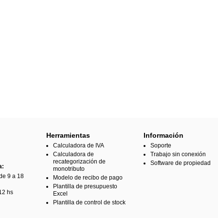
Herramientas
Información
Calculadora de IVA
Soporte
Calculadora de
Trabajo sin conexión
recategorización de
Software de propiedad
a:
monotributo
de 9 a 18
Modelo de recibo de pago
Plantilla de presupuesto
12 hs
Excel
Plantilla de control de stock