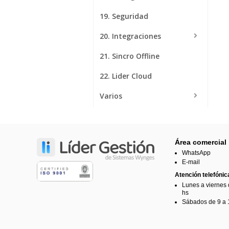
19. Seguridad
20. Integraciones
21. Sincro Offline
22. Lider Cloud
Varios
Videos
ZZZ Test MCP (borrar)
Área comercial
WhatsApp
E-mail
Atención telefónic
Lunes a viernes 
hs
Sábados de 9 a 