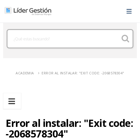
ACADEMIA
ERROR AL INSTALAR: "EXIT CODE: -2068578304"
Error al instalar: "Exit code:
-2068578304"