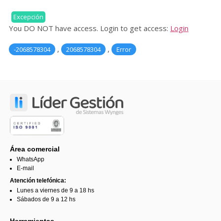
Excepción
You DO NOT have access. Login to get access:
Login
,
,
-2068578304
2068578304
Error
Área comercial
WhatsApp
E-mail
Atención telefónica:
Lunes a viernes de 9 a 18 hs
Sábados de 9 a 12 hs
Herramientas