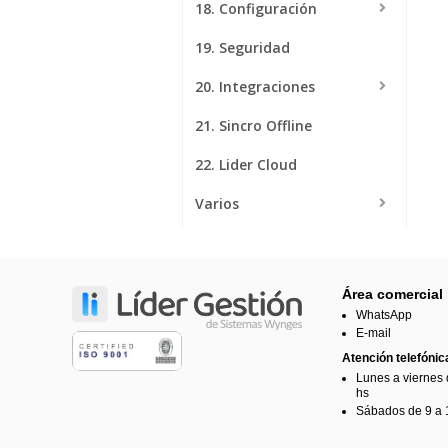
18. Configuración
19. Seguridad
20. Integraciones
21. Sincro Offline
22. Lider Cloud
Varios
Videos
ZZZ Test MCP (borrar)
Área comercial
WhatsApp
E-mail
Atención telefónic
Lunes a viernes 
hs
Sábados de 9 a 