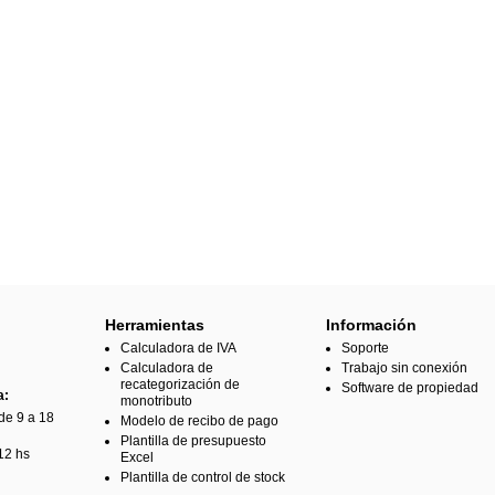
Herramientas
Información
Calculadora de IVA
Soporte
Calculadora de
Trabajo sin conexión
recategorización de
Software de propiedad
a:
monotributo
de 9 a 18
Modelo de recibo de pago
Plantilla de presupuesto
12 hs
Excel
Plantilla de control de stock