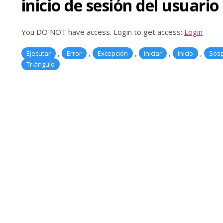
inicio de sesión del usuario 
Automat
Ver todo
Descubri herramientas que
Ver tod
You DO NOT have access. Login to get access:
Login
potencian
,
,
,
,
,
Ejecutar
Error
Excepción
Iniciar
Inicio
Sos
Triángulo