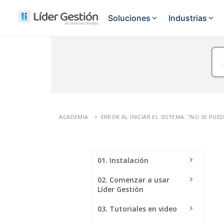
Soluciones
Industrias
FUNCIONALIDADES
Autopart
Gestion de venta
Controlá todo el proceso de 
Buloneria
Punto de venta
Casas de 
Vende rápido desde mostrad
ACADEMIA
ERROR AL INICIAR EL SISTEMA: "NO SE PUE
Corralón 
Facturación electrónica
Facturación ARCA en segun
01. Instalación
Gestion de compras
Ferreterí
Controla compras, gastos y 
02. Comenzar a usar
Líder Gestión
Control de stock
03. Tutoriales en video
Anticipate al quiebre de stoc