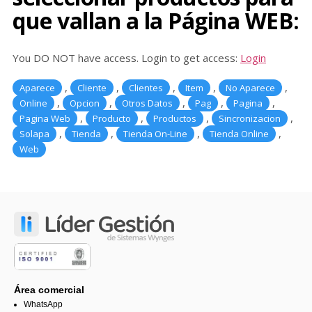
que vallan a la Página WEB:
You DO NOT have access. Login to get access:
Login
,
,
,
,
,
Aparece
Cliente
Clientes
Item
No Aparece
,
,
,
,
,
Online
Opcion
Otros Datos
Pag
Pagina
,
,
,
,
Pagina Web
Producto
Productos
Sincronizacion
,
,
,
,
Solapa
Tienda
Tienda On-Line
Tienda Online
Web
Área comercial
WhatsApp