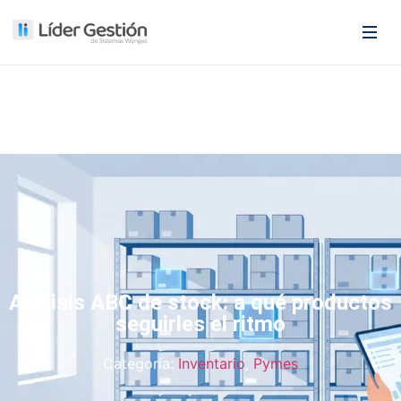
Análisis ABC de stock: a qué productos
seguirles el ritmo
Categoría:
Inventario
,
Pymes