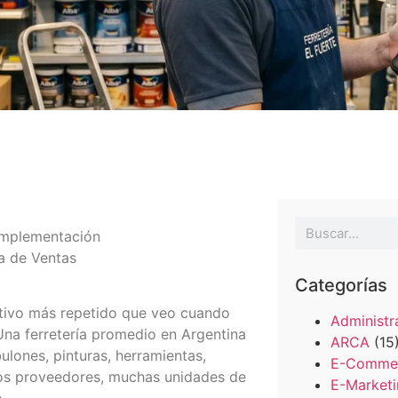
Automat
Ver todo
Descubri herramientas que
Ver tod
potencian
Implementación
a de Ventas
a
Categorías
tivo más repetido que veo cuando
Administr
na ferretería promedio en Argentina
ARCA
(15
 bulones, pinturas, herramientas,
E-Comme
uchos proveedores, muchas unidades de
E-Market