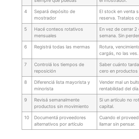
siempre que puedas
el mostrador.
4
Separá depósito de
El stock en venta s
mostrador
reserva. Tratalos
5
Hacé conteos rotativos
En vez de cerrar 2 
mensuales
semana. Sin perder
6
Registrá todas las mermas
Rotura, vencimiento
cargás, no las ves.
7
Controlá los tiempos de
Saber cuánto tarda
reposición
cero en productos c
8
Diferenciá lista mayorista y
Vender mal un bulto
minorista
rentabilidad del día
9
Revisá semanalmente
Si un artículo no r
productos sin movimiento
capital.
10
Documentá proveedores
Cuando el proveedo
alternativos por artículo
llamar sin pensar.