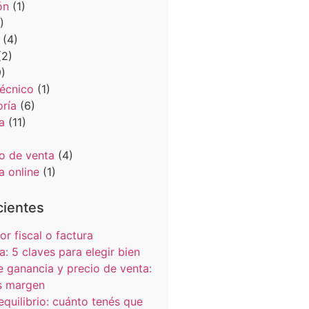
ón
(1)
)
(4)
2)
)
Técnico
(1)
oría
(6)
a
(11)
)
o de venta
(4)
a online
(1)
cientes
r fiscal o factura
a: 5 claves para elegir bien
 ganancia y precio de venta:
s margen
equilibrio: cuánto tenés que