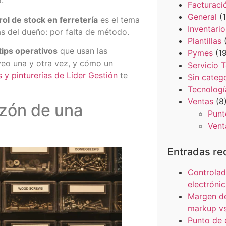
.
Facturaci
General
(1
rol de stock en ferretería
es el tema
Inventario
as del dueño: por falta de método.
Plantillas
(
tips operativos
que usan las
Pymes
(19
 veo una y otra vez, y cómo un
Servicio 
s y pinturerías de Líder Gestión
te
Sin categ
Tecnologí
Ventas
(8
azón de una
Punt
Vent
Entradas re
Controlado
electrónic
Margen de
markup v
Punto de 