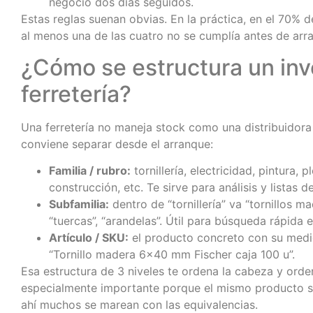
negocio dos días seguidos.
Estas reglas suenan obvias. En la práctica, en el 70% 
al menos una de las cuatro no se cumplía antes de arra
¿Cómo se estructura un inv
ferretería?
Una ferretería no maneja stock como una distribuidor
conviene separar desde el arranque:
Familia / rubro:
tornillería, electricidad, pintura, p
construcción, etc. Te sirve para análisis y listas d
Subfamilia:
dentro de “tornillería” va “tornillos ma
“tuercas”, “arandelas”. Útil para búsqueda rápida 
Artículo / SKU:
el producto concreto con su medid
“Tornillo madera 6×40 mm Fischer caja 100 u”.
Esa estructura de 3 niveles te ordena la cabeza y orden
especialmente importante porque el mismo producto s
ahí muchos se marean con las equivalencias.