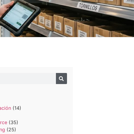
izaciones
o
ación
(14)
)
rce
(35)
ing
(25)