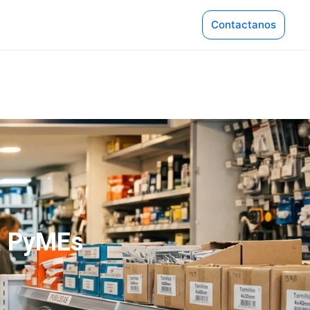
Contactanos
NES
Pinturerías
 Libre
Servicio Técnico
o Pago QR
Ver más industrias
Servicios Generales
Líder Gestión se adapta a cientos
rubros. Descubrí cómo potenciar t
Nube
negocio.
Supermercado
Explorar rubros
mmerce
Tecnología
Soluciones a medida para cada comerc
pp
Tienda para celular
ra PyMEs
Calendar
 + IA