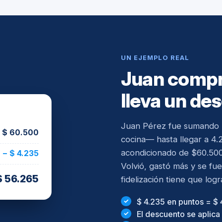
UN EJEMPLO REAL
Juan compra
lleva un de
Juan Pérez fue sumando 
$ 60.500
cocina— hasta llegar a 4.
acondicionado de $60.500
− $ 4.235
Volvió, gastó más y se fu
$ 56.265
fidelización tiene que logr
$ 4.235 en puntos = $
El descuento se aplic