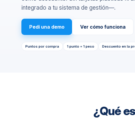
integrado a tu sistema de gestión—.
Multisucursal
Mantené tus sucursales
actualizadas
Pedí una demo
Ver cómo funciona
Puntos por compra
1 punto = 1 peso
Descuento en la p
¿Qué es 