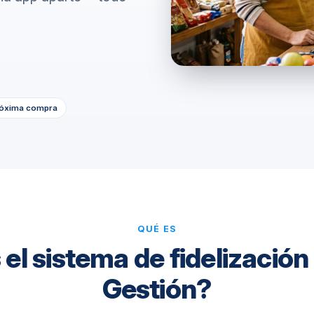
Automat
Ver todo
Descubri herramientas que
Ver tod
potencian
róxima compra
QUÉ ES
el sistema de fidelización
Gestión?