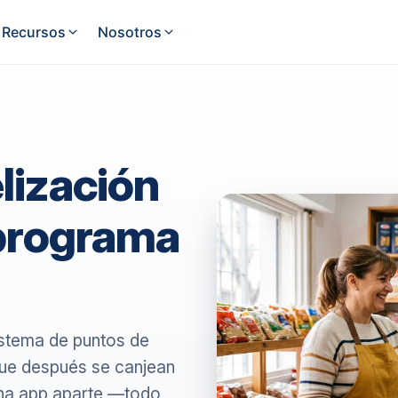
Recursos
Nosotros
INTEGRACIO
es
Indumentaria
Verificador de precio
Mercado
venta
Consultá precios al instante
Kiosco
lización
Mercad
Ventas Móviles
Electricidad
Lubricentros
or
Tu fuerza de venta en la calle
Tienda 
 programa
Sanitario
Minimercado
Tesorería
dos
Registrá ingresos y egresos con
WooCo
Distribuidores / Mayoristas
Motos y Repuestos
claridad
WhatsA
Informes
as
Pet Shop
pagos
Tomá decisiones con información
real
Google 
sistema de puntos de
Logística
ue después se canjean
API Rest
k
Control desde el pedido a la
 una app aparte —todo
entrega