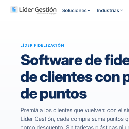
Soluciones
Industrias
FUNCIONALIDADES
Autopart
Gestion de venta
Controlá todo el proceso de 
Buloneria
LÍDER FIDELIZACIÓN
Software de fide
Punto de venta
Casas de 
Vende rápido desde mostrad
de clientes con
Corralón 
Facturación electrónica
Facturación ARCA en segun
de puntos
Gestion de compras
Ferreterí
Controla compras, gastos y 
Premiá a los clientes que vuelven: con el 
Control de stock
Líder Gestión, cada compra suma puntos q
Anticipate al quiebre de stoc
como descuento. Sin tarjetas plásticas ni