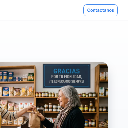
Contactanos
NES
Pinturerías
 Libre
Servicio Técnico
o Pago QR
Ver más industrias
Servicios Generales
Líder Gestión se adapta a cientos
rubros. Descubrí cómo potenciar t
Nube
negocio.
Supermercado
Explorar rubros
mmerce
Tecnología
Soluciones a medida para cada comerc
pp
Tienda para celular
Calendar
 + IA