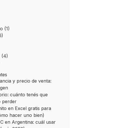
co
(1)
6)
(4)
)
ntes
ncia y precio de venta:
rgen
brio: cuánto tenés que
 perder
mito en Excel gratis para
ómo hacer uno bien)
 C en Argentina: cuál usar