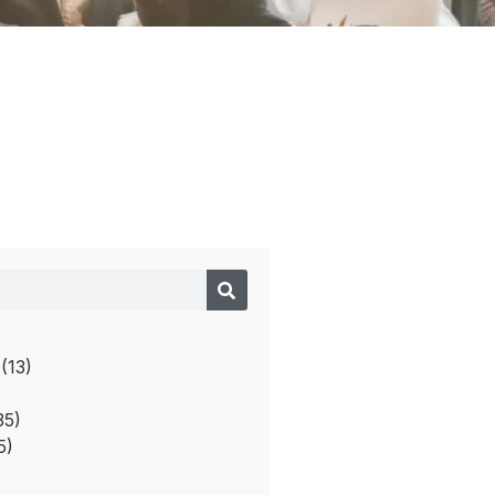
izaciones
o
(13)
35)
5)