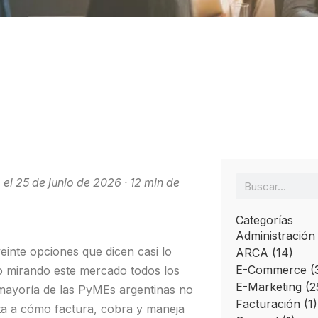
Automat
Ver todo
Descubri herramientas que
Ver tod
potencian
l 25 de junio de 2026 · 12 min de
Categorías
Administración
einte opciones que dicen casi lo
ARCA
(14)
E-Commerce
(
jo mirando este mercado todos los
E-Marketing
(2
 mayoría de las PyMEs argentinas no
Facturación
(1)
pta a cómo factura, cobra y maneja