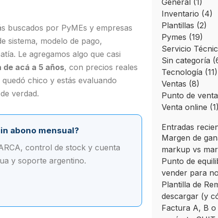
General
(1)
Inventario
(4)
Plantillas
(2)
s buscados por PyMEs y empresas
Pymes
(19)
 de sistema, modelo de pago,
Servicio Técni
atía. Le agregamos algo que casi
Sin categoría
(
 de acá a 5 años
, con precios reales
Tecnología
(11)
te quedó chico y estás evaluando
Ventas
(8)
 de verdad.
Punto de venta
Venta online
(1
Entradas recie
sin abono mensual?
Margen de gana
a ARCA, control de stock y cuenta
markup vs ma
tua y soporte argentino.
Punto de equili
vender para no
Plantilla de Re
descargar (y c
Factura A, B o