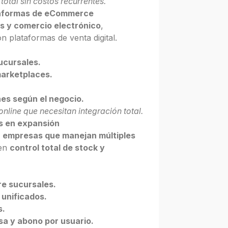
otal sin costos recurrentes.
ataformas de eCommerce
s y comercio electrónico
,
n plataformas de venta digital.
ucursales.
marketplaces.
nes según el negocio.
nline que necesitan integración total.
s en expansión
a
empresas que manejan múltiples
ren
control total de stock y
re sucursales.
 unificados.
s.
sa y abono por usuario.