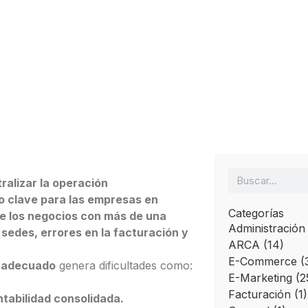
Automat
Ver todo
Descubri herramientas que
Ver tod
potencian
ralizar la operación
o clave para las empresas en
Categorías
 los negocios con más de una
Administración
sedes, errores en la facturación y
ARCA
(14)
E-Commerce
(
 adecuado
genera dificultades como:
E-Marketing
(2
Facturación
(1)
ntabilidad consolidada.