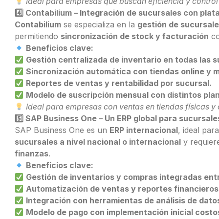
Ideal para empresas que buscan eficiencia y control t
4️
Contabilium – Integración de sucursales con pl
Contabilium
se especializa en la
gestión de sucursale
permitiendo
sincronización de stock y facturación
co
Beneficios clave:
Gestión centralizada de inventario en todas las s
Sincronización automática con tiendas online y 
Reportes de ventas y rentabilidad por sucursal.
Modelo de suscripción mensual con distintos pla
Ideal para empresas con ventas en tiendas físicas y o
5️
SAP Business One – Un ERP global para sucursale
SAP Business One es un
ERP internacional
, ideal par
sucursales a nivel nacional o internacional
y requie
finanzas
.
Beneficios clave:
Gestión de inventarios y compras integradas ent
Automatización de ventas y reportes financieros
Integración con herramientas de análisis de dato
Modelo de pago con implementación inicial costo