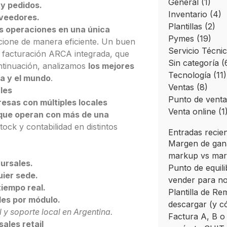
General
(1)
 y pedidos.
Inventario
(4)
oveedores.
Plantillas
(2)
as operaciones en una única
Pymes
(19)
cione de manera eficiente. Un buen
Servicio Técni
y facturación ARCA integrada
, que
Sin categoría
(
ontinuación, analizamos
los mejores
Tecnología
(11)
na y el mundo
.
Ventas
(8)
les
Punto de venta
esas con múltiples locales
Venta online
(1
que operan con más de una
tock y contabilidad en distintos
Entradas recie
Margen de gana
markup vs ma
cursales.
Punto de equili
ier sede.
vender para no
iempo real.
Plantilla de Re
les por módulo.
descargar (y c
 y soporte local en Argentina.
Factura A, B o
ales retail