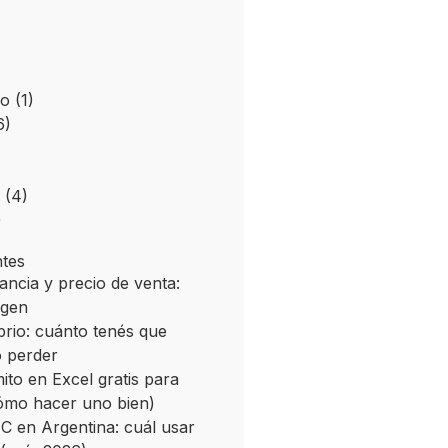
co
(1)
6)
(4)
)
ntes
ncia y precio de venta:
rgen
brio: cuánto tenés que
 perder
mito en Excel gratis para
ómo hacer uno bien)
 C en Argentina: cuál usar