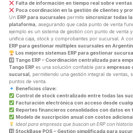
Falta de información en tiempo real sobre ventas
Poca coordinación en la gestión de clientes y pr
Un
ERP para sucursales
permite
sincronizar todas l
plataforma
, asegurando que cada punto de venta fun
ejemplo es un
sistema de gestión con punto de venta 
unifica caja, stock y comprobantes por sucursal. A c
ERP para gestionar múltiples sucursales en Argenti
Los mejores sistemas ERP para gestionar sucursa
1️
Tango ERP – Coordinación centralizada para empr
Tango ERP
es una solución confiable para
empresas 
sucursal
, permitiendo una gestión integral de ventas, s
puntos de venta.
Beneficios clave:
Control de stock centralizado entre todas las su
Facturación electrónica con acceso desde cualqu
Reportes financieros consolidados con datos en t
Modelo de suscripción anual con costos adiciona
Ideal para empresas que buscan un ERP con historial
2️
StockBase POS – Gestión simplificada para sucurs