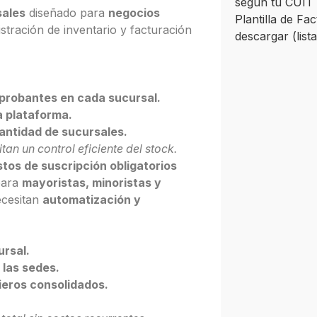
según tu CUIT 
sales
diseñado para
negocios
Plantilla de Fa
stración de inventario y facturación
descargar (list
mprobantes en cada sucursal.
a plataforma.
antidad de sucursales.
an un control eficiente del stock.
stos de suscripción obligatorios
para
mayoristas, minoristas y
cesitan
automatización y
ursal.
 las sedes.
ieros consolidados.