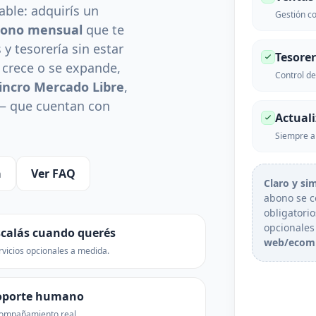
Ver todo
ble: adquirís un
Automat
izadas
Descubri herramientas que potencian
Gestión c
abono mensual
que te
Ver tod
y tesorería sin estar
Tesorer
 crece o se expande,
Control de
incro Mercado Libre
,
— que cuentan con
Actuali
Siempre al
a
Ver FAQ
Claro y si
abono se 
obligatorio
opcionales
scalás cuando querés
web/ecom
rvicios opcionales a medida.
oporte humano
ompañamiento real.