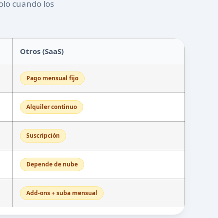
olo cuando los
Otros (SaaS)
Pago mensual fijo
Alquiler continuo
Suscripción
Depende de nube
Add-ons + suba mensual