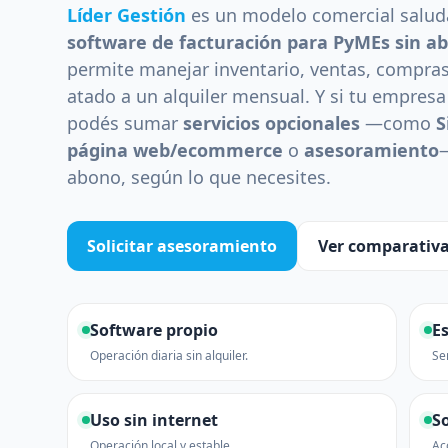
Multisucursal
Líder Gestión
es un modelo comercial saluda
Mantené tus sucursales actual
software de facturación para PyMEs sin 
permite manejar inventario, ventas, compras 
atado a un alquiler mensual. Y si tu empresa
podés sumar
servicios opcionales
—como
S
página web/ecommerce
o
asesoramiento
abono, según lo que necesites.
Solicitar asesoramiento
Ver comparativ
Software propio
E
Operación diaria sin alquiler.
Se
Uso sin internet
S
Operación local y estable.
Ac