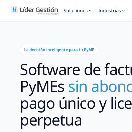
Soluciones
Industrias
FUNCIONALIDADES
Autopart
Gestion de venta
Controlá todo el proceso de v
Buloneri
La decisión inteligente para tu PyME
Punto de venta
Casas de 
Software de fact
Vende rápido desde mostrado
Corralón 
Facturación electrónica
PyMEs
sin abon
Facturación ARCA en segundo
pago único y lic
Gestion de compras
Ferreterí
Controla compras, gastos y p
perpetua
Control de stock
Anticipate al quiebre de stock