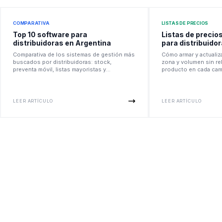
COMPARATIVA
LISTAS DE PRECIOS
Top 10 software para
Listas de precio
distribuidoras en Argentina
para distribuido
Comparativa de los sistemas de gestión más
Cómo armar y actualizar
buscados por distribuidoras: stock,
zona y volumen sin r
preventa móvil, listas mayoristas y
producto en cada cam
facturación ARCA.
LEER ARTÍCULO
LEER ARTÍCULO