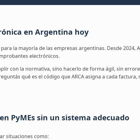
Ver todo
izadas
Descubri herramientas que potencian
Automat
Ver tod
trónica en Argentina hoy
o para la mayoría de las empresas argentinas. Desde 2024, A
comprobantes electrónicos.
ir con la normativa, sino hacerlo de forma ágil, sin errore
 preguntás qué es el código que ARCA asigna a cada factura,
 en PyMEs sin un sistema adecuado
ar situaciones como: