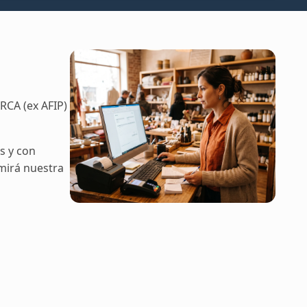
izaciones
o
RCA (ex AFIP)
s y con
 mirá nuestra