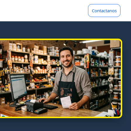
Contactanos
NES
Pinturerías
 Libre
Servicio Técnico
o Pago QR
Ver más industrias
Servicios Generales
Líder Gestión se adapta a cientos 
rubros. Descubrí cómo potenciar t
Nube
negocio.
Supermercado
Explorar rubros
mmerce
Tecnología
Soluciones a medida para cada comerci
pp
Tienda para celular
Calendar
 + IA